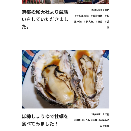
京都松尾大社より蔵祓
25/05/08
その他
#＃松尾大社，＃醸造祖神，＃松
いをしていただきまし
尾神社，＃例大祭，＃醸造，＃醤
た。
油
ぽ樽しょうゆで牡蠣を
24/03/11
その他
#ぽ樽
#もろみ
#木桶
#木桶もろ
食べてみました！
み
#牡蠣