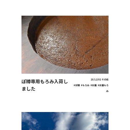
ぽ樽専用もろみ入荷し
23/12/02
その他
#ぽ樽
#もろみ
#木桶
#木桶もろ
ました
み