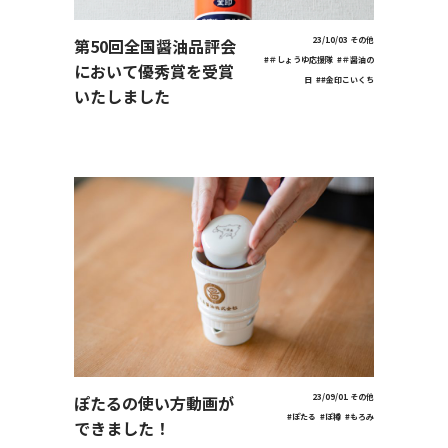
第50回全国醤油品評会
23/10/03
その他
#＃しょうゆ応援隊
#＃醤油の
において優秀賞を受賞
日
##金印こいくち
いたしました
ぽたるの使い方動画が
23/09/01
その他
#ぽたる
#ぽ樽
#もろみ
できました！