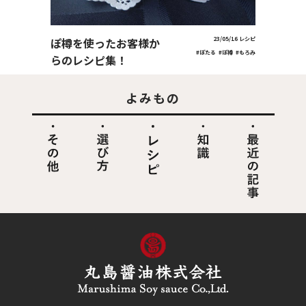
ぽ樽を使ったお客様か
23/05/16
レシピ
#ぽたる
#ぽ樽
#もろみ
らのレシピ集！
よみもの