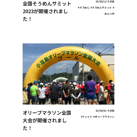
全国そうめんサミット
23/06/12
その他
#そうめん
#そうめんサミット
#
2023が開催されまし
めんつゆ
た！
オリーブマラソン全国
23/06/01
その他
#Tシャツ
#オリーブマラソン
大会が開催されまし
た！