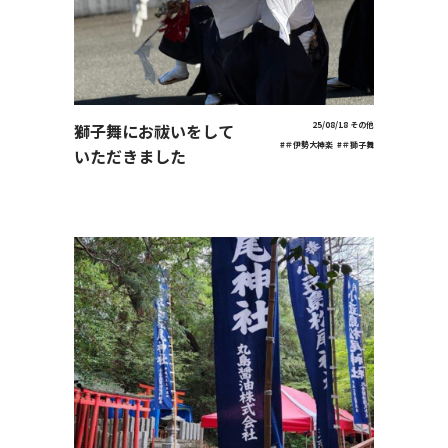
獅子舞にお祓いをして
25/08/18
その他
#＃伊勢大神楽
#＃獅子舞
いただきました