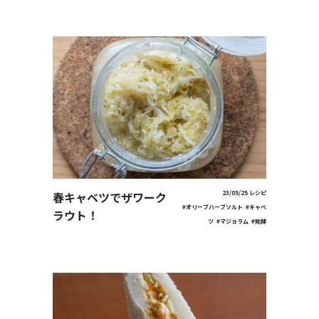
春キャベツでザワーク
23/05/25
レシピ
#オリーブハーブソルト
#キャベ
ラウト！
ツ
#マジョラム
#発酵