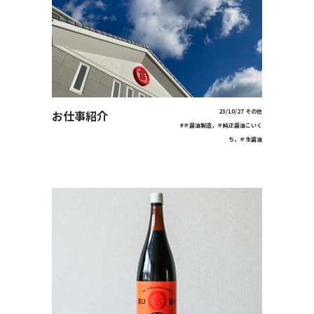
お仕事紹介
23/10/27
その他
#＃醤油製造，＃純正醤油こいく
ち，＃生醤油