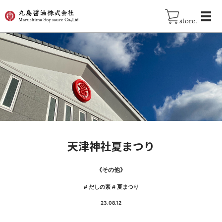
store.
天津神社夏まつり
《
その他
》
#
だしの素
#
夏まつり
23.08.12