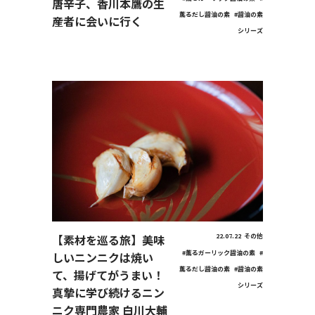
唐辛子、香川本鷹の生
薫るだし醤油の素
#醤油の素
産者に会いに行く
シリーズ
【素材を巡る旅】美味
22.07.22
その他
#薫るガーリック醤油の素
#
しいニンニクは焼い
薫るだし醤油の素
#醤油の素
て、揚げてがうまい！
シリーズ
真摯に学び続けるニン
ニク専門農家 白川大輔