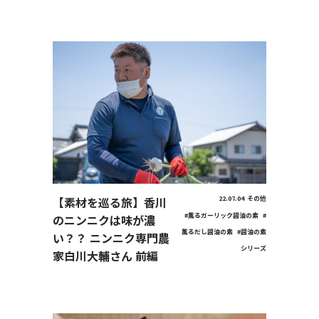
【素材を巡る旅】香川
22.07.04
その他
#薫るガーリック醤油の素
#
のニンニクは味が濃
薫るだし醤油の素
#醤油の素
い？？ ニンニク専門農
シリーズ
家白川大輔さん 前編