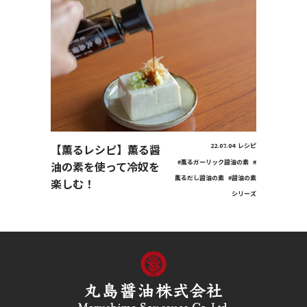
【薫るレシピ】薫る醤
22.07.04
レシピ
#薫るガーリック醤油の素
#
油の素を使って冷奴を
薫るだし醤油の素
#醤油の素
楽しむ！
シリーズ