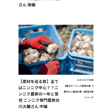
さん 後編
【素材を巡る旅】全て
22.07.14
その他
#薫るガーリック醤油の素
#
はニンニク中心？？ニ
薫るだし醤油の素
#醤油の素
ンニク農家の一年と苦
シリーズ
労 ニンニク専門農家白
川大輔さん 中編