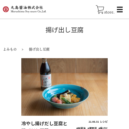
store.
揚げ出し豆腐
よみもの
揚げ出し豆腐
冷やし揚げだし豆腐と
21.08.31
レシピ
#味醤油
#夏野菜
#揚げだ