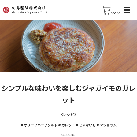
store.
シンプルな味わいを楽しむジャガイモのガレ
ット
《
レシピ
》
#
オリーブハーブソルト
#
ガレット
#
じゃがいも
#
マジョラム
23.02.03