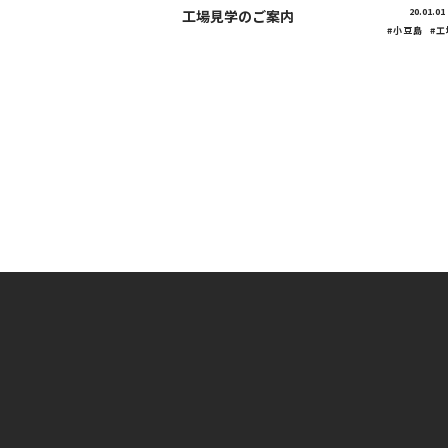
20.01.01
工場見学のご案内
#小豆島
#