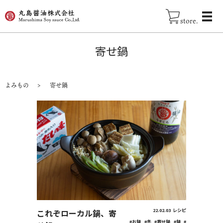
store.
寄せ鍋
よみもの
寄せ鍋
これぞローカル鍋、寄
22.02.03
レシピ
#お鍋
#冬
#寄せ鍋
#鍋
#