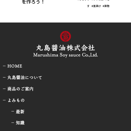
を作ろう！
す
#浅漬け
#漬物
HOME
丸島醤油について
商品のご案内
よみもの
最新
知識