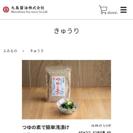
store.
きゅうり
よみもの
きゅうり
つゆの素で簡単浅漬け
21.09.27
レシピ
#きゅうり
#つゆの素
#な